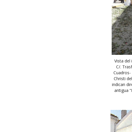
Vista del 
C/. Tras
Cuadros- 
Christi d
indican di
antigua “