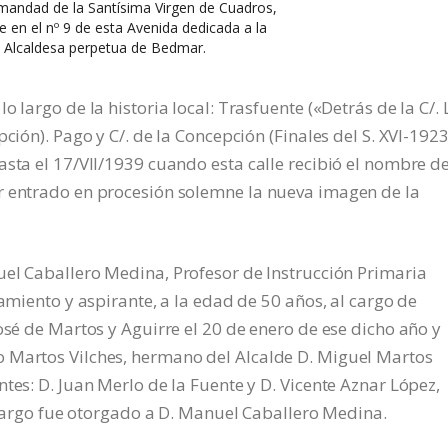
andad de la Santísima Virgen de Cuadros,
de en el nº 9 de esta Avenida dedicada a la
 Alcaldesa perpetua de Bedmar.
 largo de la historia local: Trasfuente («Detrás de la C/. 
ción). Pago y C/. de la Concepción (Finales del S. XVI-1923
asta el 17/VII/1939 cuando esta calle recibió el nombre d
r entrado en procesión solemne la nueva imagen de la
uel Caballero Medina, Profesor de Instrucción Primaria
tamiento y aspirante, a la edad de 50 años, al cargo de
osé de Martos y Aguirre el 20 de enero de ese dicho año y
 Martos Vilches, hermano del Alcalde D. Miguel Martos
tes: D. Juan Merlo de la Fuente y D. Vicente Aznar López,
l cargo fue otorgado a D. Manuel Caballero Medina.