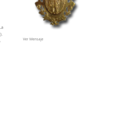
La
).
Ver Mensaje
e