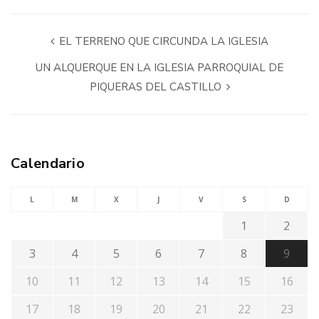
EL TERRENO QUE CIRCUNDA LA IGLESIA
UN ALQUERQUE EN LA IGLESIA PARROQUIAL DE
PIQUERAS DEL CASTILLO
Calendario
L
M
X
J
V
S
D
1
2
3
4
5
6
7
8
9
10
11
12
13
14
15
16
17
18
19
20
21
22
23