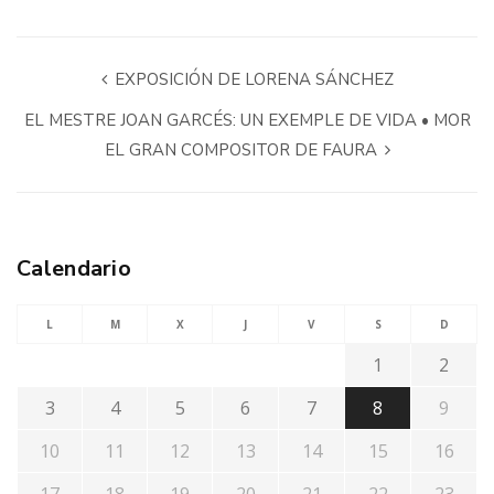
EXPOSICIÓN DE LORENA SÁNCHEZ
EL MESTRE JOAN GARCÉS: UN EXEMPLE DE VIDA • MOR
EL GRAN COMPOSITOR DE FAURA
Calendario
L
M
X
J
V
S
D
1
2
3
4
5
6
7
8
9
10
11
12
13
14
15
16
17
18
19
20
21
22
23