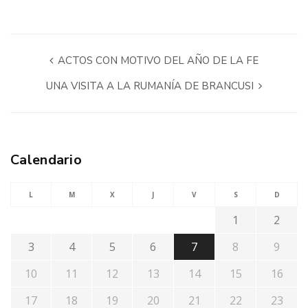
ACTOS CON MOTIVO DEL AÑO DE LA FE
UNA VISITA A LA RUMANÍA DE BRANCUSI
Calendario
L
M
X
J
V
S
D
1
2
3
4
5
6
7
8
9
10
11
12
13
14
15
16
17
18
19
20
21
22
23