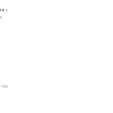
nza
y
a
 los