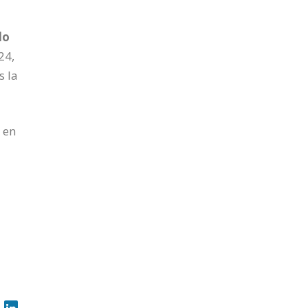
lo
24,
s la
 en