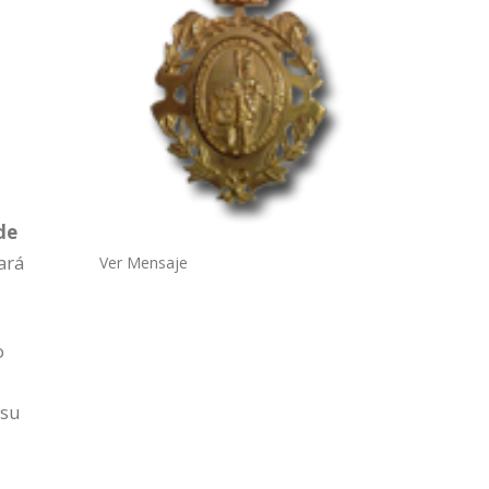
de
ará
Ver Mensaje
o
 su