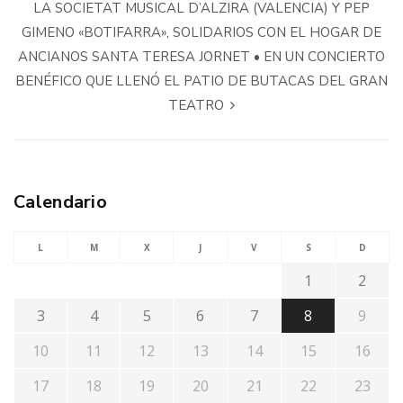
LA SOCIETAT MUSICAL D’ALZIRA (VALENCIA) Y PEP
GIMENO «BOTIFARRA», SOLIDARIOS CON EL HOGAR DE
ANCIANOS SANTA TERESA JORNET • EN UN CONCIERTO
BENÉFICO QUE LLENÓ EL PATIO DE BUTACAS DEL GRAN
TEATRO
Calendario
L
M
X
J
V
S
D
1
2
3
4
5
6
7
8
9
10
11
12
13
14
15
16
17
18
19
20
21
22
23