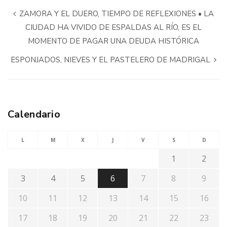
ZAMORA Y EL DUERO, TIEMPO DE REFLEXIONES • LA
CIUDAD HA VIVIDO DE ESPALDAS AL RÍO, ES EL
MOMENTO DE PAGAR UNA DEUDA HISTÓRICA
ESPONJADOS, NIEVES Y EL PASTELERO DE MADRIGAL
Calendario
L
M
X
J
V
S
D
1
2
3
4
5
6
7
8
9
10
11
12
13
14
15
16
17
18
19
20
21
22
23