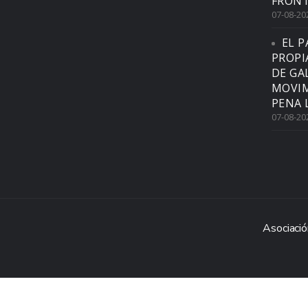
FRONT
07-08-20
EL P
PROPI
DE GA
MOVIM
PENA 
07-08-20
Asociació