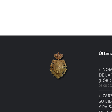
Última
NOM
DE LA
(CÓRD
08-08-20
ZAR
SU LI
Y PAI