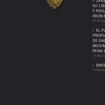
ZAR
SU LI
Y PAI
FRONT
07-08-20
EL P
PROPI
DE GA
MOVIM
PENA 
07-08-20
EME
07-08-20