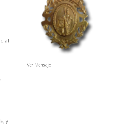
o al
.
Ver Mensaje
e
», y