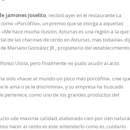
de jamones Joselito
, recibió ayer en el restaurante La
n como «Porcófilo», un premio que se otorga a aquellas
 «Me hace mucha ilusión, Asturias es una región a la que
al de las chacinas de cerdo en Asturias, más todavía», dij
 de Mariano González JR., propietario del establecimiento
fonso Ussía, pero finalmente no pudo acudir al acto.
ha sido «hacer al mundo un poco más porcófilo», cree qu
 se le ama o se le discrimina», y su empresa ha buscado
 le pertenece, como uno de los grandes productos del
ucto «de máxima calidad, elaborado cien por cien natural
s hacer al cerdo es este: entenderlo como es, cuidarlo