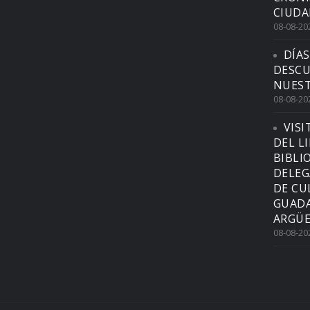
CIUDA
08-08-20
DÍAS
DESCU
NUEST
08-08-20
VISI
DEL L
BIBLI
DELEG
DE CU
GUADA
ARGÜE
08-08-20