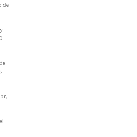
o de
 y
50
 de
s
ar,
el