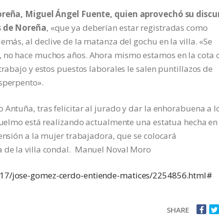
 Noreña, Miguel Ángel Fuente, quien aprovechó su discu
es de Noreña
, «que ya deberían estar registradas como
emás, al declive de la matanza del gochu en la villa. «Se
, no hace muchos años. Ahora mismo estamos en la cota c
trabajo y estos puestos laborales le salen puntillazos de
esperpento».
Antuña, tras felicitar al jurado y dar la enhorabuena a l
 Luelmo está realizando actualmente una estatua hecha en
tensión a la mujer trabajadora, que se colocará
 de la villa condal.
Manuel Noval Moro
3/17/jose-gomez-cerdo-entiende-matices/2254856.html#
SHARE