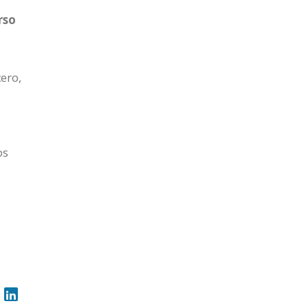
rso
ero,
os