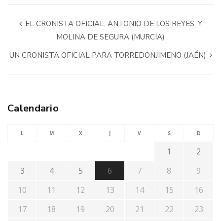
EL CRONISTA OFICIAL, ANTONIO DE LOS REYES, Y
MOLINA DE SEGURA (MURCIA)
UN CRONISTA OFICIAL PARA TORREDONJIMENO (JAÉN)
Calendario
L
M
X
J
V
S
D
1
2
3
4
5
6
7
8
9
10
11
12
13
14
15
16
17
18
19
20
21
22
23