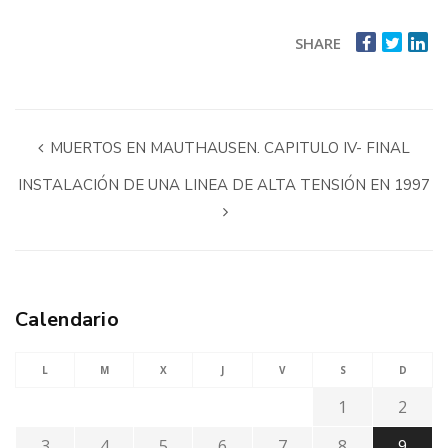
SHARE
MUERTOS EN MAUTHAUSEN. CAPITULO IV- FINAL
INSTALACIÓN DE UNA LINEA DE ALTA TENSIÓN EN 1997
Calendario
L
M
X
J
V
S
D
1
2
3
4
5
6
7
8
9