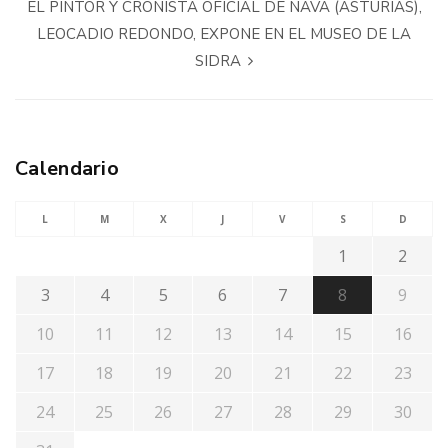
EL PINTOR Y CRONISTA OFICIAL DE NAVA (ASTURIAS),
LEOCADIO REDONDO, EXPONE EN EL MUSEO DE LA
SIDRA
Calendario
L
M
X
J
V
S
D
1
2
3
4
5
6
7
8
9
10
11
12
13
14
15
16
17
18
19
20
21
22
23
24
25
26
27
28
29
30