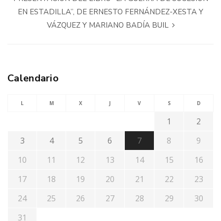
EN ESTADILLA”, DE ERNESTO FERNÁNDEZ-XESTA Y
VÁZQUEZ Y MARIANO BADÍA BUIL
Calendario
L
M
X
J
V
S
D
1
2
3
4
5
6
7
8
9
10
11
12
13
14
15
16
17
18
19
20
21
22
23
24
25
26
27
28
29
30
31