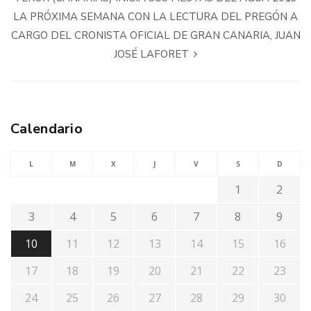
LA PRÓXIMA SEMANA CON LA LECTURA DEL PREGÓN A
CARGO DEL CRONISTA OFICIAL DE GRAN CANARIA, JUAN
JOSÉ LAFORET
Calendario
L
M
X
J
V
S
D
1
2
3
4
5
6
7
8
9
10
11
12
13
14
15
16
17
18
19
20
21
22
23
24
25
26
27
28
29
30