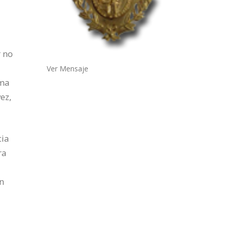
r no
Ver Mensaje
ema
ez,
cia
ra
n