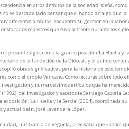
ascendencia en otros ámbitos de la sociedad isleña, como
es no es descabellado pensar que el hondo arraigo que la
 muy diferentes ámbitos, encuentra su germen en la labor
s destacados maestros que tuvo al frente durante los sigl
 el presente siglo, como la gran exposición ‘La Huella y l
tenario de la fundación de la Diócesis y el quinto centen
recopiló obras significativas para la historia de este templ
gares como el propio Vaticano. Como lecturas sobre todo el
de investigación y numerosísimos artículos que ha merecid
s’ (1992), del investigador y sacerdote Santiago Cazorla Le
 exposición, ‘La Huella y la Senda’ (2004), coordinada su
o y actual deán, José Lavandera López.
la ciudad, Luis García de Vegueta, precisaba que «ahora q