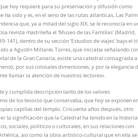
 que hoy requiere para su preservación y difusión como
 ha sido y es, en el seno de las rutas atlánticas, Las Pal
dencia que, ya a mitad del siglo XIX, se le reconocía en u
osa revista madrileña el ‘Museo de las Familias’ (Madrid,
-141), dentro de su sección ‘Estudios de viajes’ bajo el tí
buido a Agustín Millares Torres, que iniciaba señalando c
tal de la Gran Canaria, existe una catedral consagrada a
enzó, por sus colosales dimensiones, y por la elegancia 
e llamar la atención de nuestros lectores».
te y cumplida descripción tanto de los valores
como de los tesoros que conservaba, que hoy se exponen en
opias capillas del templo. Cincuenta años después, otro
 la significación que la Catedral ha tenido en la historia
, sociales, políticos o culturales, en sus relaciones con
érica, así como la obra artístico-cultural que en ella se