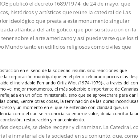
BOE publicó el decreto 1689/1974, de 24 de mayo, que
os, históricos y artísticos que reúne la catedral de Las
valor ideológico que presta a este monumento singular
nzada atlántica del arte gótico, que por su situación en la
e tener sobre el arte americano y así puede verse que los t
vo Mundo tanto en edificios religiosos como civiles que
sfacción en el seno de la sociedad insular, sino reacciones que
de la corporación municipal que en el pleno celebrado pocos días des
lde el inolvidable Fernando Ortiz Wiot (1974-1979)-, a través del con
omo «el mejor monumento, el más soberbio e importante de Canarias
reflejada en un oficio ministerial», sino que se aprovechara para dar 
s obras, «entre otras cosas, la terminación de las obras inconclusas
 decreto y un momento en el que se entendió con claridad que, un
dencia como el que se reconocía su enorme valor, debía concitar la u
 conclusión, restauración y mantenimiento.
años después, se debe recoger y dinamizar. La Catedral, 
l e inmaterial de la sociedad en su conjunto, que, como 