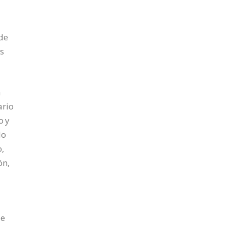
 de
os
a
ario
o y
lo
o,
ón,
ue