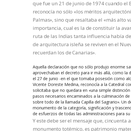
que fue un 21 de junio de 1974 cuando el 
reconocía no sólo «los méritos arquitectónic
Palmas», sino que resaltaba el «más alto 
importancia, cual es la de constituir la ava
ruta de las Indias tanta influencia había d
de arquitectura isleña se reviven en el Nue
recuerdan los de Canarias».
Aquella declaración que no sólo produjo enorme sati
aprovechaban el decreto para ir más allá, como la 
el 27 de junio -en el que tomaba posesión como alca
Vicente Doreste Medina, reconocía a la Catedral c
solicitaba que no quedara en «una simple distinción 
pasos necesarios encaminados a la culminación de la
sobre todo de la llamada Capilla del Sagrario». Un
monumento de la categoría, significación y trascen
de esfuerzos de todas las administraciones para su
Y este debe ser el mensaje que, cincuenta 
monumento totémico, es patrimonio materia