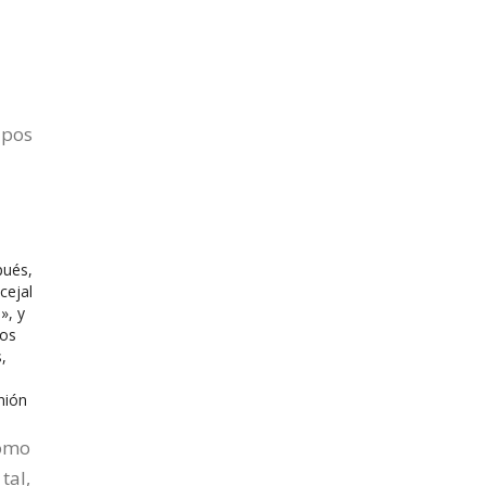
ipos
pués,
cejal
», y
los
,
nión
como
tal,