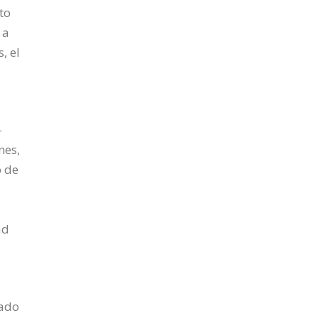
to
 a
, el
-
nes,
o de
ad
dado