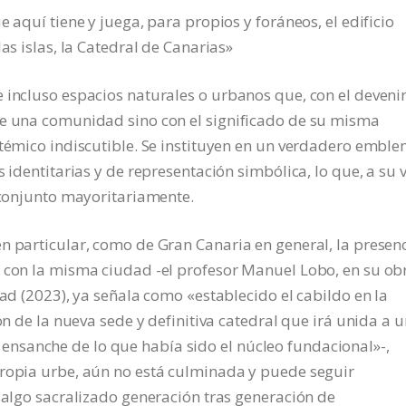
 aquí tiene y juega, para propios y foráneos, el edificio
as islas, la Catedral de Canarias»
 incluso espacios naturales o urbanos que, con el deveni
de una comunidad sino con el significado de su misma
otémico indiscutible. Se instituyen en un verdadero embl
 identitarias y de representación simbólica, lo que, a su v
l conjunto mayoritariamente.
n particular, como de Gran Canaria en general, la presen
i con la misma ciudad -el profesor Manuel Lobo, en su ob
dad (2023), ya señala como «establecido el cabildo en la
ón de la nueva sede y definitiva catedral que irá unida a u
nsanche de lo que había sido el núcleo fundacional»-,
propia urbe, aún no está culminada y puede seguir
n algo sacralizado generación tras generación de