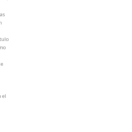
mas
n
tulo
omo
de
 el