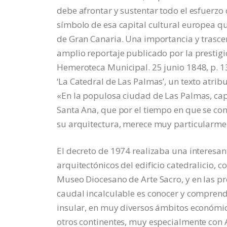
debe afrontar y sustentar todo el esfuerzo
símbolo de esa capital cultural europea que
de Gran Canaria. Una importancia y trascen
amplio reportaje publicado por la prestigi
Hemeroteca Municipal. 25 junio 1848, p. 139
‘La Catedral de Las Palmas’, un texto atri
«En la populosa ciudad de Las Palmas, capi
Santa Ana, que por el tiempo en que se com
su arquitectura, merece muy particularment
El decreto de 1974 realizaba una interesan
arquitectónicos del edificio catedralicio, 
Museo Diocesano de Arte Sacro, y en las pr
caudal incalculable es conocer y comprender
insular, en muy diversos ámbitos económicos
otros continentes, muy especialmente con Am