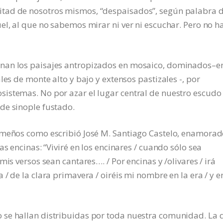
tad de nosotros mismos, “despaisados”, según palabra 
el, al que no sabemos mirar ni ver ni escuchar. Pero no h
nan los paisajes antropizados en mosaico, dominados–e
les de monte alto y bajo y extensos pastizales -, por
istemas. No por azar el lugar central de nuestro escudo 
de sinople fustado.
emeños como escribió José M. Santiago Castelo, enamora
as encinas: “Viviré en los encinares / cuando sólo sea
is versos sean cantares…. / Por encinas y /olivares / irá
/ de la clara primavera / oiréis mi nombre en la era / y en
 se hallan distribuidas por toda nuestra comunidad. La 