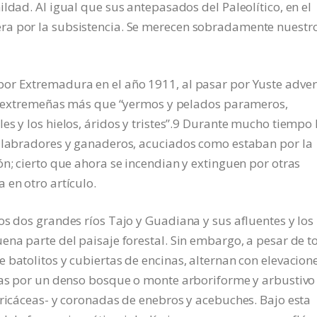
ldad. Al igual que sus antepasados del Paleolítico, en el
ra por la subsistencia. Se merecen sobradamente nuestr
or Extremadura en el año 1911, al pasar por Yuste adver
ras extremeñas más que “yermos y pelados parameros,
s y los hielos, áridos y tristes”.9 Durante mucho tiempo 
e labradores y ganaderos, acuciados como estaban por la
ón; cierto que ahora se incendian y extinguen por otras
 en otro artículo.
os dos grandes ríos Tajo y Guadiana y sus afluentes y los
ena parte del paisaje forestal. Sin embargo, a pesar de t
 batolitos y cubiertas de encinas, alternan con elevacion
rtas por un denso bosque o monte arboriforme y arbustivo
ericáceas- y coronadas de enebros y acebuches. Bajo esta