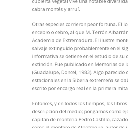
cubierta vegetal vive una notable diversida
cabra montés y arruí.
Otras especies corrieron peor fortuna. El 
encebro o cebro, al que M. Terrón Albarrán
Academia de Extremadura. El ilustre mont
salvaje extinguido probablemente en el sigl
informativa se detiene en el estudio de su
extinción. Fue publicado en Memorias de l
(Guadalupe, Doncel, 1983). Algo parecido o
estacionales en la Siberia extremeña se da
escrito por encargo real en la primera mit
Entonces, y en todos los tiempos, los libr
descripción del medio; pongamos como ejemp
capitán de montería Pedro Castillo, cazad
como el montero de Alpotreque, autor de un