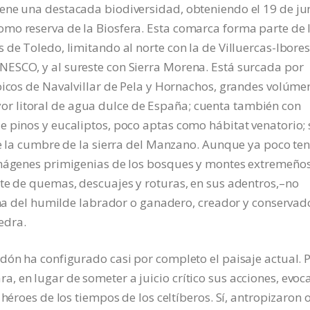
ene una destacada biodiversidad, obteniendo el 19 de ju
mo reserva de la Biosfera. Esta comarca forma parte de 
 de Toledo, limitando al norte con la de Villuercas-Ibores
ESCO, y al sureste con Sierra Morena. Está surcada por
oicos de Navalvillar de Pela y Hornachos, grandes volúme
 litoral de agua dulce de España; cuenta también con
e pinos y eucaliptos, poco aptas como hábitat venatorio;
de la cumbre de la sierra del Manzano. Aunque ya poco te
imágenes primigenias de los bosques y montes extremeño
te de quemas, descuajes y roturas, en sus adentros,–no
alma del humilde labrador o ganadero, creador y conservad
iedra.
dón ha configurado casi por completo el paisaje actual. 
 en lugar de someter a juicio crítico sus acciones, evoc
héroes de los tiempos de los celtíberos. Sí, antropizaron 