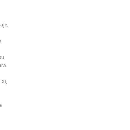
aje,
o
su
ura
 XI,
a