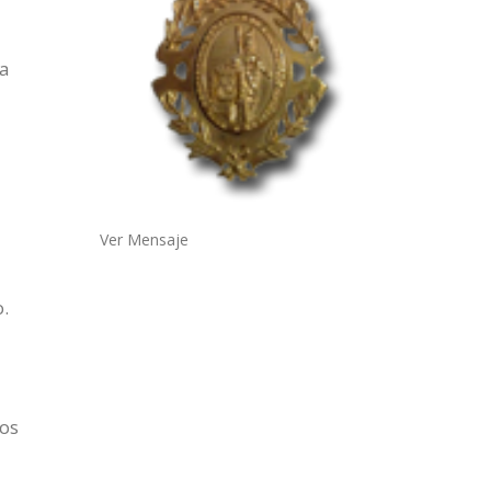
la
Ver Mensaje
o.
los