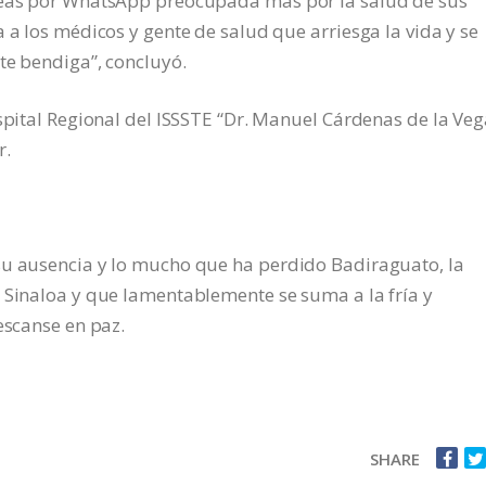
íneas por WhatsApp preocupada más por la salud de sus
 a los médicos y gente de salud que arriesga la vida y se
te bendiga”, concluyó.
ospital Regional del ISSSTE “Dr. Manuel Cárdenas de la Veg
r.
su ausencia y lo mucho que ha perdido Badiraguato, la
 Sinaloa y que lamentablemente se suma a la fría y
escanse en paz.
SHARE