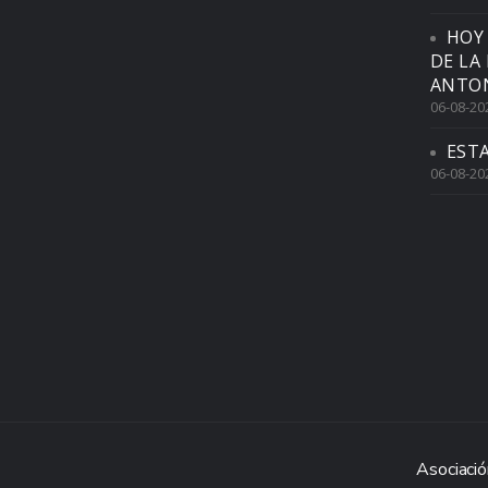
HOY
DE LA
ANTON
06-08-20
EST
06-08-20
Asociació