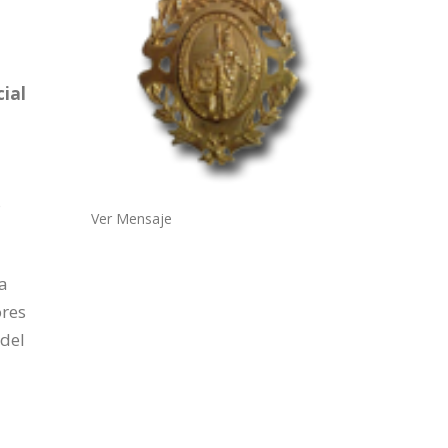
cial
s
Ver Mensaje
la
ores
 del