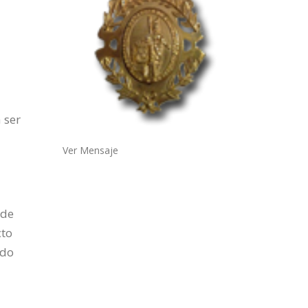
a ser
Ver Mensaje
 de
cto
ado