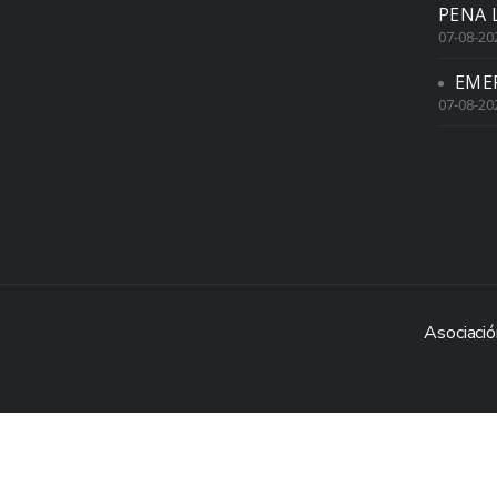
PENA 
07-08-20
EME
07-08-20
Asociació