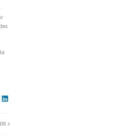
r
er
ades
ta
TOS