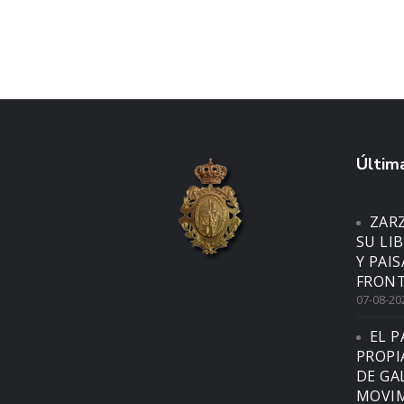
Última
ZAR
SU LI
Y PAI
FRONT
07-08-20
EL P
PROPI
DE GA
MOVIM