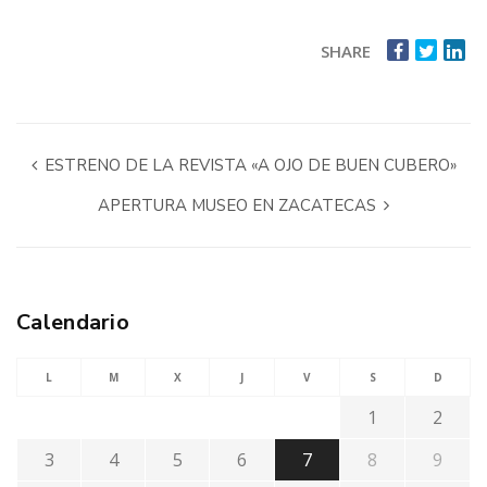
SHARE
ESTRENO DE LA REVISTA «A OJO DE BUEN CUBERO»
APERTURA MUSEO EN ZACATECAS
Calendario
L
M
X
J
V
S
D
1
2
3
4
5
6
7
8
9