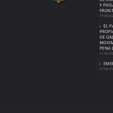
Y PAI
FRONT
07-08-20
EL P
PROPI
DE GA
MOVIM
PENA 
07-08-20
EME
07-08-20