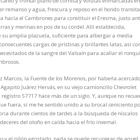
lcáreo y frontal plano de cornisa y volutas enmarcadas en
er remanso y agua, frescura y reposo en el hondo transita
era hacía el Cambrones para constituir el Eresma, justo an
as y merinas en pos de su cordel. Allí establecida,
 su amplia plazuela, suficiente para albergar a media
 consecuentes cargas de prístinas y brillantes latas, así c
ecesitados de la sangre del Valsaín para acallar el ronqu
mbrosos.
z Marcos, la Fuente de los Morenos, por haberla acercad
 Agapito Juárez Hervás, en su viejo camioncillo Chevrolet
 registro 57717 hace más de un siglo. Y, aunque no recue
e fuera, sí me he sentido unido a su brocal ceniciento p
ia durante cientos de tardes a la búsqueda de níscalos
ceres del otoño en caída hacia el frío invernal.
do y el pilón agostado, nada se puede recuperar de aquel