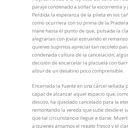
paraje condenado a soñar la escorrentía y 
Perdida la esperanza de la pileta en los c
como ocurriera con su prima de la Pradera
inane hasta el punto de que, pulsada la cla
alegrarían con jovial estruendo el remans
quienes supimos apreciar tan recoleto para
condenada cultura de la cancelación, alg
decisión de encarcelar la plazuela con barr
albur de un desatino poco comprensible.
Encerrada la fuente en una cárcel sellada p
capaz de alcanzar aquel espacio que, como
desuso, ha quedado cancelado para la ete
remontando la vereda que sube desde el va
que tal circunstancia llegue a darse. Muer
a quienes amamos el regato fresco y el cl