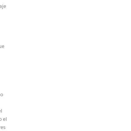
aje
ue
e
lo
el
o el
res