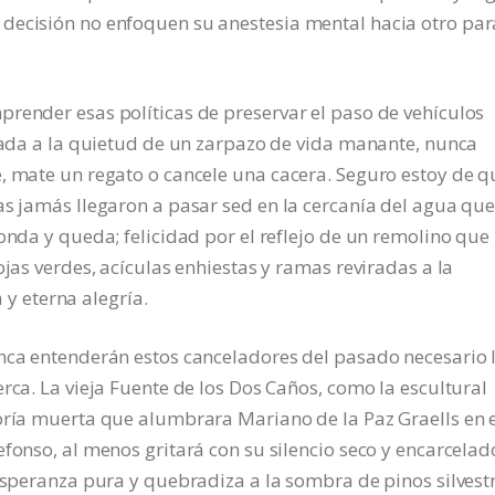
decisión no enfoquen su anestesia mental hacia otro par
render esas políticas de preservar el paso de vehículos
egada a la quietud de un zarpazo de vida manante, nunca
, mate un regato o cancele una cacera. Seguro estoy de q
as jamás llegaron a pasar sed en la cercanía del agua qu
onda y queda; felicidad por el reflejo de un remolino que
ojas verdes, acículas enhiestas y ramas reviradas a la
 eterna alegría.
unca entenderán estos canceladores del pasado necesario 
rca. La vieja Fuente de los Dos Caños, como la escultural
toría muerta que alumbrara Mariano de la Paz Graells en 
fonso, al menos gritará con su silencio seco y encarcelad
 esperanza pura y quebradiza a la sombra de pinos silvest