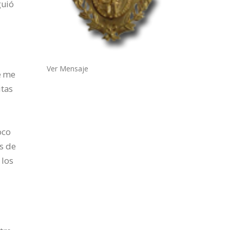
guió
Ver Mensaje
e me
itas
oco
s de
 los