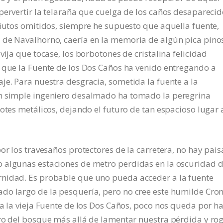
pervertir la telaraña que cuelga de los caños desaparecid
añutos omitidos, siempre he supuesto que aquella fuente,
 de Navalhorno, caería en la memoria de algún pica pino
vija que tocase, los borbotones de cristalina felicidad
o que la Fuente de los Dos Caños ha venido entregando a
je. Para nuestra desgracia, sometida la fuente a la
ún simple ingeniero desalmado ha tomado la peregrina
otes metálicos, dejando el futuro de tan espacioso lugar 
or los travesaños protectores de la carretera, no hay pai
 algunas estaciones de metro perdidas en la oscuridad d
rnidad. Es probable que uno pueda acceder a la fuente
do largo de la pesquería, pero no cree este humilde Cron
ta la vieja Fuente de los Dos Caños, poco nos queda por h
aro del bosque más allá de lamentar nuestra pérdida y ro