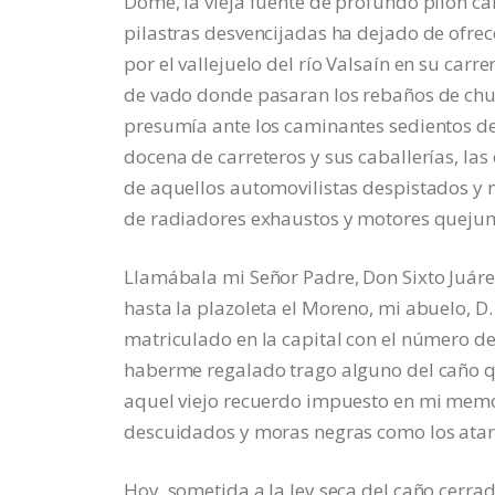
Dôme, la vieja fuente de profundo pilón ca
pilastras desvencijadas ha dejado de ofrec
por el vallejuelo del río Valsaín en su carr
de vado donde pasaran los rebaños de churr
presumía ante los caminantes sedientos de
docena de carreteros y sus caballerías, las
de aquellos automovilistas despistados y n
de radiadores exhaustos y motores queju
Llamábala mi Señor Padre, Don Sixto Juáre
hasta la plazoleta el Moreno, mi abuelo, D.
matriculado en la capital con el número de
haberme regalado trago alguno del caño qu
aquel viejo recuerdo impuesto en mi memor
descuidados y moras negras como los atarde
Hoy, sometida a la ley seca del caño cerra