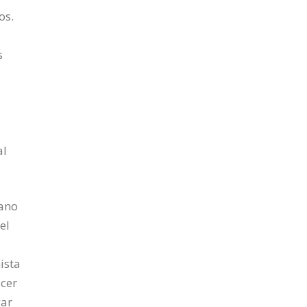
os.
s
al
sano
el
ista
acer
gar