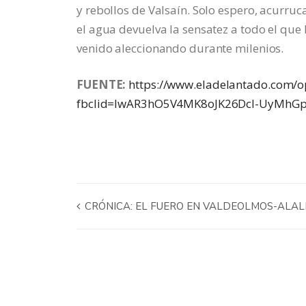
y rebollos de Valsaín. Solo espero, acurruc
el agua devuelva la sensatez a todo el qu
venido aleccionando durante milenios.
FUENTE:
https://www.eladelantado.com/op
fbclid=IwAR3hO5V4MK8oJK26Dcl-UyMhGp
CRÓNICA: EL FUERO EN VALDEOLMOS-ALAL