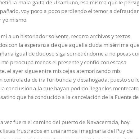
metió la mala gaita de Unamuno, esa misma que le persi
mpañado, voy poco a poco perdiendo el temor a defraudar
r yo mismo.
í a un historiador solvente, recorro archivos y textos
ados con la esperanza de que aquella duda misérrima qu
añana igual de dudoso siga sometiéndome a no pocas cu
a me preocupa menos el presente y confió con escasa
, el ayer sigue entre mis cejas atemorizando mis
n controlada de ira furibunda y desahogada, puesto su f
la conclusión a la que hayan podido llegar los mentecato
satino que ha conducido a la cancelación de la Fuente de
na vez fuera el camino del puerto de Navacerrada, hoy
listas frustrados en una rampa imaginaria del Puy de