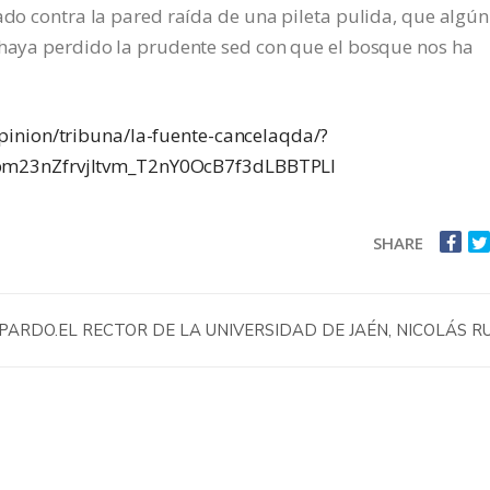
ado contra la pared raída de una pileta pulida, que algún
e haya perdido la prudente sed con que el bosque nos ha
inion/tribuna/la-fuente-cancelaqda/?
m23nZfrvjltvm_T2nY0OcB7f3dLBBTPLI
SHARE
PARDO.
EL RECTOR DE LA UNIVERSIDAD DE JAÉN, NICOLÁS RU