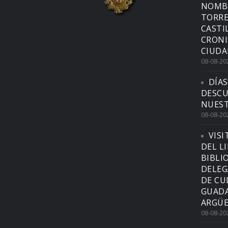
NOMBR
TORRE
CASTI
CRONI
CIUDA
08-08-20
DÍAS
DESCU
NUEST
08-08-20
VISI
DEL L
BIBLI
DELEG
DE CU
GUADA
ARGÜE
08-08-20