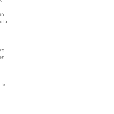
in
e la
tro
 en
 la