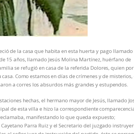
eció de la casa que habita en esta huerta y pago llamado
 de 15 años, llamado Jesús Molina Martínez, huérfano de
lia se refugió en casa de la referida Dolores, quien por
su casa. Como estamos en días de crímenes y de misterios,
ron a corres los absurdos más grandes y estupendos.
estaciones hechas, el hermano mayor de Jesús, llamado Jo
ipal de esta villa e hizo la correspondiente comparecenci
o reclamaba, manifestando lo que queda expuesto;
Cayetano Parra Ruiz y el Secretario del juzgado instruye
as al señor juez de instrucción del partido, éste se perso