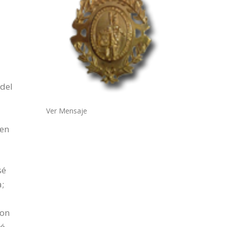
 del
Ver Mensaje
 en
sé
a;
ron
nó