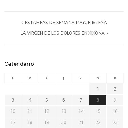
ESTAMPAS DE SEMANA MAYOR ISLEÑA
LA VIRGEN DE LOS DOLORES EN XIXONA
Calendario
L
M
X
J
V
S
D
1
2
3
4
5
6
7
8
9
10
11
12
13
14
15
16
17
18
19
20
21
22
23