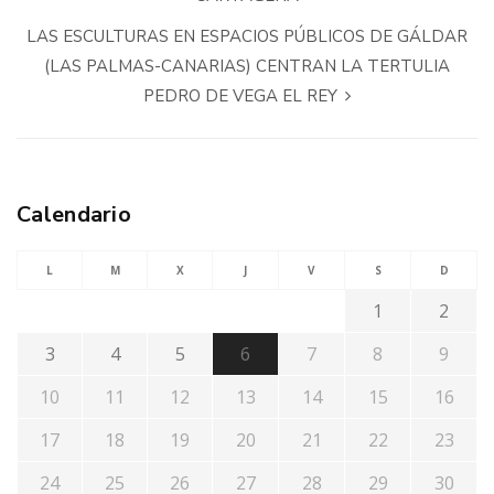
LAS ESCULTURAS EN ESPACIOS PÚBLICOS DE GÁLDAR
(LAS PALMAS-CANARIAS) CENTRAN LA TERTULIA
PEDRO DE VEGA EL REY
Calendario
L
M
X
J
V
S
D
1
2
3
4
5
6
7
8
9
10
11
12
13
14
15
16
17
18
19
20
21
22
23
24
25
26
27
28
29
30