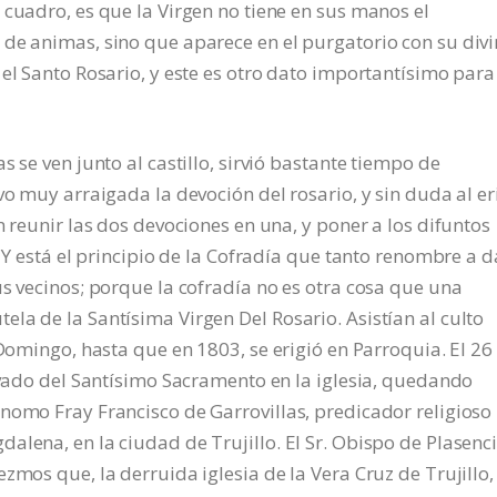
 cuadro, es que la Virgen no tiene en sus manos el
 de animas, sino que aparece en el purgatorio con su div
 el Santo Rosario, y este es otro dato importantísimo para
 se ven junto al castillo, sirvió bastante tiempo de
vo muy arraigada la devoción del rosario, y sin duda al er
n reunir las dos devociones en una, y poner a los difuntos
. Y está el principio de la Cofradía que tanto renombre a 
us vecinos; porque la cofradía no es otra cosa que una
la de la Santísima Virgen Del Rosario. Asistían al culto
 Domingo, hasta que en 1803, se erigió en Parroquia. El 26
ervado del Santísimo Sacramento en la iglesia, quedando
nomo Fray Francisco de Garrovillas, predicador religioso
lena, en la ciudad de Trujillo. El Sr. Obispo de Plasenci
zmos que, la derruida iglesia de la Vera Cruz de Trujillo,