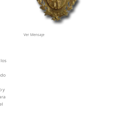
Ver Mensaje
 los
ndo
o y
ara
el