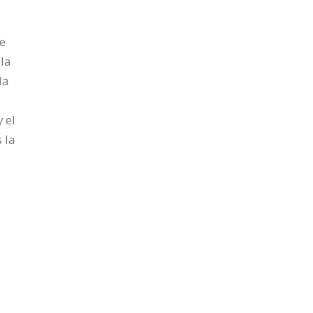
de
 la
la
 el
 la