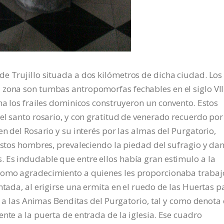
e Trujillo situada a dos kilómetros de dicha ciudad. Los
 zona son tumbas antropomorfas fechables en el siglo VII
na los frailes dominicos construyeron un convento. Estos
el santo rosario, y con gratitud de venerado recuerdo por
en del Rosario y su interés por las almas del Purgatorio,
 estos hombres, prevaleciendo la piedad del sufragio y da
 Es indudable que entre ellos había gran estimulo a la
 como agradecimiento a quienes les proporcionaba trabaj
ntada, al erigirse una ermita en el ruedo de las Huertas p
co a las Animas Benditas del Purgatorio, tal y como denota 
nte a la puerta de entrada de la iglesia. Ese cuadro