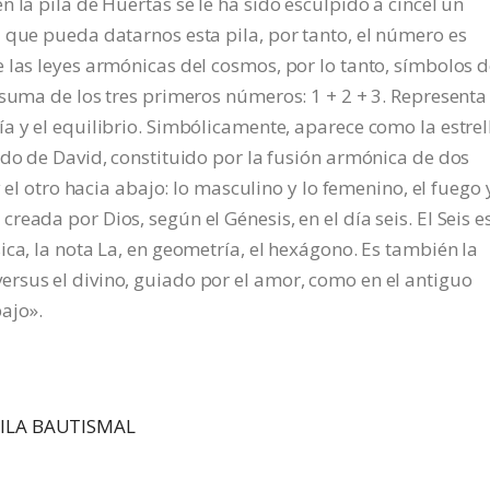
 la pila de Huertas se le ha sido esculpido a cincel un
 que pueda datarnos esta pila, por tanto, el número es
 las leyes armónicas del cosmos, por lo tanto, símbolos 
 suma de los tres primeros números: 1 + 2 + 3. Representa
a y el equilibrio. Simbólicamente, aparece como la estrel
udo de David, constituido por la fusión armónica de dos
 el otro hacia abajo: lo masculino y lo femenino, el fuego y
eada por Dios, según el Génesis, en el día seis. El Seis es
ca, la nota La, en geometría, el hexágono. Es también la
rsus el divino, guiado por el amor, como en el antiguo
ajo».
PILA BAUTISMAL