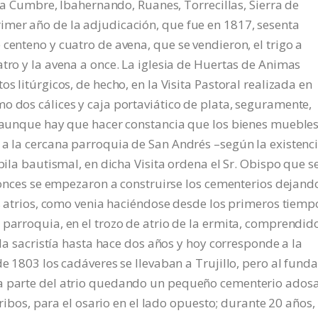
, La Cumbre, Ibahernando, Ruanes, Torrecillas, Sierra de
imer año de la adjudicación, que fue en 1817, sesenta
centeno y cuatro de avena, que se vendieron, el trigo a
atro y la avena a once. La iglesia de Huertas de Animas
s litúrgicos, de hecho, en la Visita Pastoral realizada en
o dos cálices y caja portaviático de plata, seguramente,
 – aunque hay que hacer constancia que los bienes mueble
 a la cercana parroquia de San Andrés –según la existenc
 pila bautismal, en dicha Visita ordena el Sr. Obispo que s
ntonces se empezaron a construirse los cementerios dejand
us atrios, como venia haciéndose desde los primeros tiemp
 parroquia, en el trozo de atrio de la ermita, comprendid
 la sacristía hasta hace dos años y hoy corresponde a la
de 1803 los cadáveres se llevaban a Trujillo, pero al fund
la parte del atrio quedando un pequeño cementerio ados
stribos, para el osario en el lado opuesto; durante 20 años,