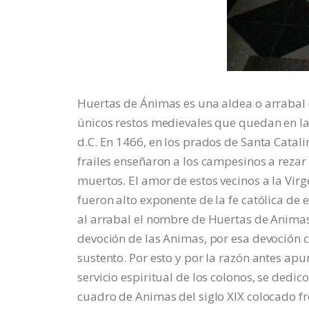
Huertas de Ánimas es una aldea o arrabal d
únicos restos medievales que quedan en la
d.C. En 1466, en los prados de Santa Catali
frailes enseñaron a los campesinos a rezar 
muertos. El amor de estos vecinos a la Virg
fueron alto exponente de la fe católica de
al arrabal el nombre de Huertas de Animas.
devoción de las Animas, por esa devoción
sustento. Por esto y por la razón antes apu
servicio espiritual de los colonos, se dedi
cuadro de Animas del siglo XIX colocado fre