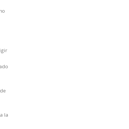
ino
igir
dado
 de
a la