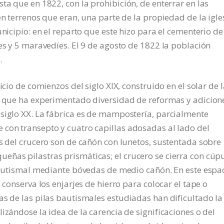
ta que en 1822, con la prohibición, de enterrar en las
en terrenos que eran, una parte de la propiedad de la igle
nicipio: en el reparto que este hizo para el cementerio de
es y 5 maravedíes. El 9 de agosto de 1822 la población
.
icio de comienzos del siglo XIX, construido en el solar de l
s, que ha experimentado diversidad de reformas y adicion
 siglo XX. La fábrica es de mampostería, parcialmente
 con transepto y cuatro capillas adosadas al lado del
os del crucero son de cañón con lunetos, sustentada sobre
eñas pilastras prismáticas; el crucero se cierra con cúp
 bautismal mediante bóvedas de medio cañón. En este espa
 conserva los enjarjes de hierro para colocar el tape o
as de las pilas bautismales estudiadas han dificultado la
izándose la idea de la carencia de significaciones o del