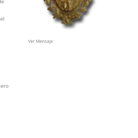
de
el
Ver Mensaje
iero