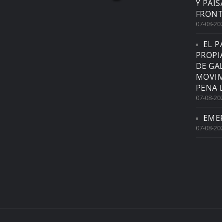
Y PAI
FRONT
07-08-20
EL P
PROPI
DE GA
MOVIM
PENA 
07-08-20
EME
07-08-20