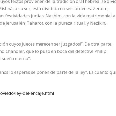
uyos textos provienen de la tradición oral hebrea, se divi
ishná, a su vez, está dividida en seis órdenes: Zeraim,
as festividades judías; Nashim, con la vida matrimonial y 
e Jerusalén; Taharot, con la pureza ritual, y Nezikin,
ación cuyos jueces merecen ser juzgados!”. De otra parte,
d Chandler, que lo puso en boca del detective Philip
 sueño eterno”:
nos lo esperas se ponen de parte de la ley”. Es cuanto qu
oviedo/ley-del-encaje.html