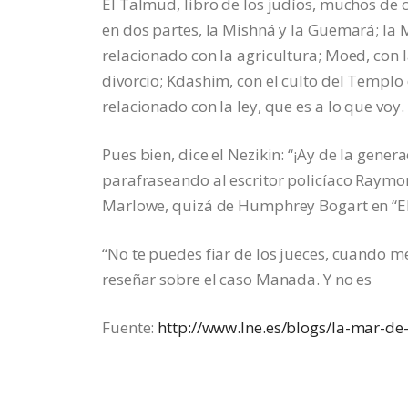
El Talmud, libro de los judíos, muchos de c
en dos partes, la Mishná y la Guemará; la M
relacionado con la agricultura; Moed, con l
divorcio; Kdashim, con el culto del Templo d
relacionado con la ley, que es a lo que voy.
Pues bien, dice el Nezikin: “¡Ay de la gener
parafraseando al escritor policíaco Raymon
Marlowe, quizá de Humphrey Bogart en “El
“No te puedes fiar de los jueces, cuando me
reseñar sobre el caso Manada. Y no es
Fuente:
http://www.lne.es/blogs/la-mar-de-