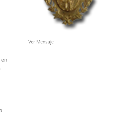
Ver Mensaje
 en
a
la