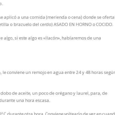
o.
 se aplicó a una comida (merienda o cena) donde se ofert
etilla o brazuelo del cerdo) ASADO EN HORNO o COCIDO.
 algo, si este algo es «llacón», hablaremos de una
 le conviene un remojo en agua entre 24 y 48 horas según
dobo de aceite, un poco de orégano y laurel, para, de
durante una hora escasa.
0º C durante otra hora. Conviene voltearlo de vez en cuand