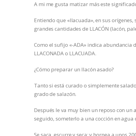
A mi me gusta matizar más este significad
Entiendo que «llacuada», en sus orígenes,
grandes cantidades de LLACÓN (lacón, pal
Como el sufijo «-ADA» indica abundancia de
LLACONADA o LLACUADA.
¿Cómo preparar un llacón asado?
Tanto si está curado o simplemente salado,
grado de salazón.
Después le va muy bien un reposo con un a
seguido, someterlo a una cocción en agua 
Se saca, escurre y seca; y hornea a unos 20