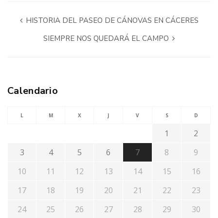
HISTORIA DEL PASEO DE CÁNOVAS EN CÁCERES
SIEMPRE NOS QUEDARÁ EL CAMPO
Calendario
L
M
X
J
V
S
D
1
2
3
4
5
6
7
8
9
10
11
12
13
14
15
16
17
18
19
20
21
22
23
24
25
26
27
28
29
30