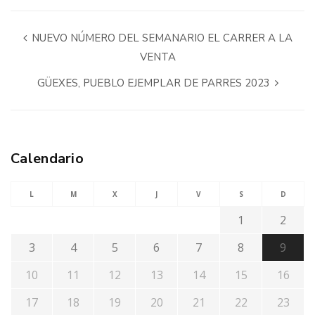
NUEVO NÚMERO DEL SEMANARIO EL CARRER A LA
VENTA
GÜEXES, PUEBLO EJEMPLAR DE PARRES 2023
Calendario
L
M
X
J
V
S
D
1
2
3
4
5
6
7
8
9
10
11
12
13
14
15
16
17
18
19
20
21
22
23