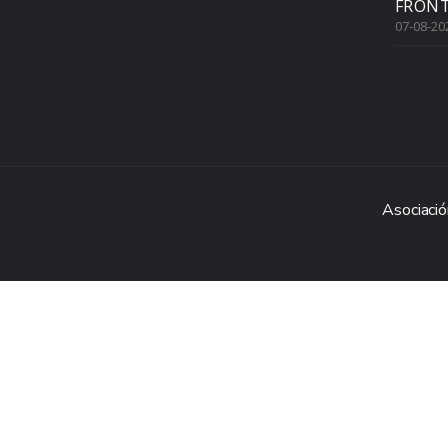
FRONT
07-08-20
Asociació