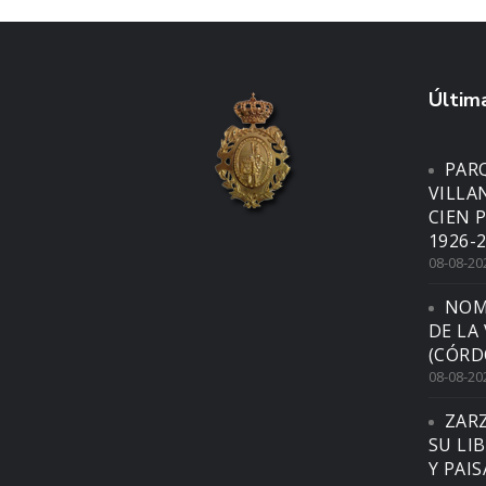
Última
PARQ
VILLA
CIEN 
1926-2
08-08-20
NOM
DE LA
(CÓRD
08-08-20
ZAR
SU LI
Y PAI