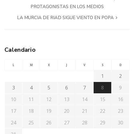
PROTAGONISTAS EN LOS MEDIOS
LA MURCIA DE RIAD SIGUE VIENTO EN POPA
Calendario
L
M
X
J
V
S
D
1
2
3
4
5
6
7
8
9
10
11
12
13
14
15
16
17
18
19
20
21
22
23
24
25
26
27
28
29
30