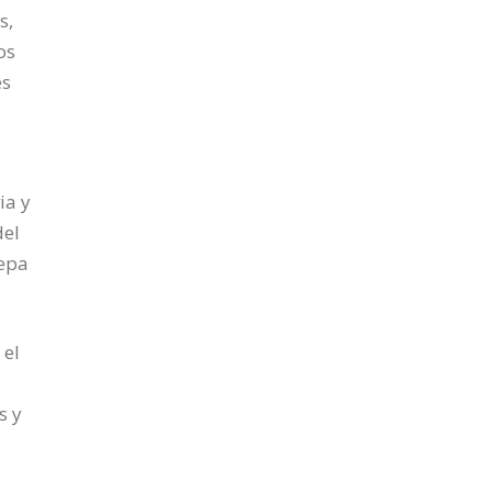
s,
os
es
ia y
del
sepa
 el
s y