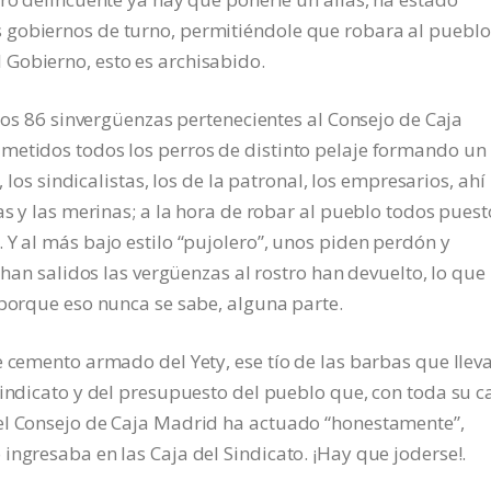
 gobiernos de turno, permitiéndole que robara al pueblo
Gobierno, esto es archisabido.
 los 86 sinvergüenzas pertenecientes al Consejo de Caja
metidos todos los perros de distinto pelaje formando un
, los sindicalistas, los de la patronal, los empresarios, ahí
as y las merinas; a la hora de robar al pueblo todos puest
 Y al más bajo estilo “pujolero”, unos piden perdón y
 han salidos las vergüenzas al rostro han devuelto, lo que
 porque eso nunca se sabe, alguna parte.
e cemento armado del Yety, ese tío de las barbas que llev
sindicato y del presupuesto del pueblo que, con toda su c
el Consejo de Caja Madrid ha actuado “honestamente”,
ingresaba en las Caja del Sindicato. ¡Hay que joderse!.