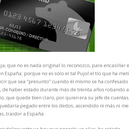
a, que no es nada original lo reconozco, para encasillar 
n España; porque no es sólo el tal Pujol el tío que ha met
ecir que sea “presunto” cuando él mismo se ha confesado
, de haber estado durante más de treinta años robando a
, que quede bien claro, por quien era su jefe de cuentas
 quedaría pegado entre los dedos, ascendido ni más ni m
s, traidor a España.
tro delincuente ya hay que ponerle un alias, ha estado