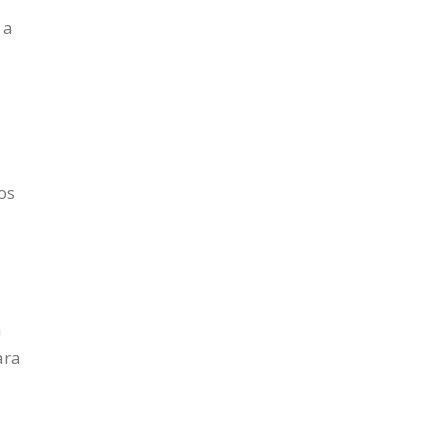
 a
os
a
ara