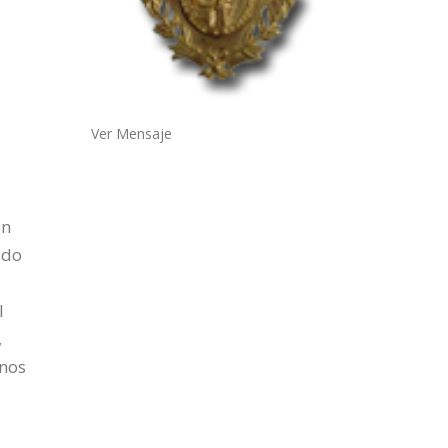
Ver Mensaje
en
ido
l
,
enos