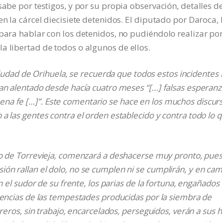
sabe por testigos, y por su propia observación, detalles de
en la cárcel diecisiete detenidos. El diputado por Daroca, 
 para hablar con los detenidos, no pudiéndolo realizar po
a libertad de todos o algunos de ellos.
 ciudad de Orihuela, se recuerda que todos estos incidentes
han alentado desde hacía cuatro meses “[…]
falsas esperanz
ena fe
[…]”. Este comentario se hace en los muchos discur
a las gentes contra el orden establecido y contra todo lo 
lo de Torrevieja, comenzará a deshacerse muy pronto, pues
ón rallan el dolo, no se cumplen ni se cumplirán, y en ca
n el sudor de su frente, los parias de la fortuna, engañados
uencias de las tempestades producidas por la siembra de
reros, sin trabajo, encarcelados, perseguidos, verán a sus h