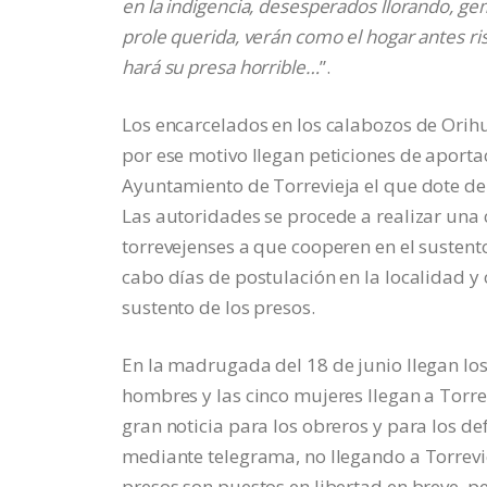
en la indigencia, desesperados llorando, gem
prole querida, verán como el hogar antes ri
hará su presa horrible…
”.
Los encarcelados en los calabozos de Orih
por ese motivo llegan peticiones de aportac
Ayuntamiento de Torrevieja el que dote de
Las autoridades se procede a realizar una c
torrevejenses a que cooperen en el sustento
cabo días de postulación en la localidad y
sustento de los presos.
En la madrugada del 18 de junio llegan los
hombres y las cinco mujeres llegan a Torr
gran noticia para los obreros y para los de
mediante telegrama, no llegando a Torrevie
presos son puestos en libertad en breve, p