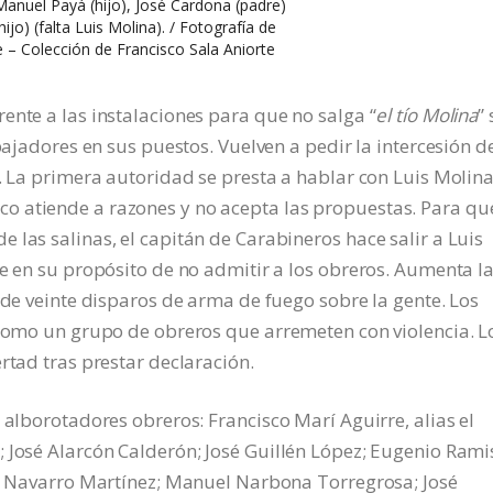
nuel Payá (hijo), José Cardona (padre)
ijo) (falta Luis Molina). / Fotografía de
 – Colección de Francisco Sala Aniorte
ente a las instalaciones para que no salga “
el tío Molina
” 
bajadores en sus puestos. Vuelven a pedir la intercesión d
e. La primera autoridad se presta a hablar con Luis Molina
 atiende a razones y no acepta las propuestas. Para que
 las salinas, el capitán de Carabineros hace salir a Luis
te en su propósito de no admitir a los obreros. Aumenta l
 de veinte disparos de arma de fuego sobre la gente. Los
 como un grupo de obreros que arremeten con violencia. L
rtad tras prestar declaración.
 alborotadores obreros: Francisco Marí Aguirre, alias el
 José Alarcón Calderón; José Guillén López; Eugenio Rami
co Navarro Martínez; Manuel Narbona Torregrosa; José