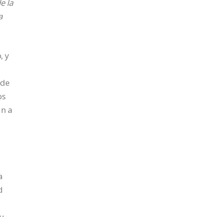
e la
a
, y
 de
os
an a
a
d
su