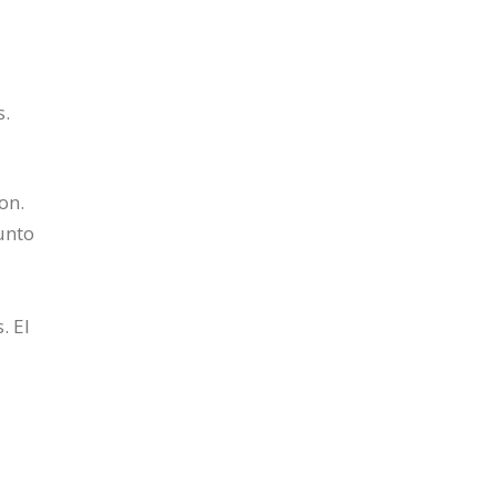
s.
on.
unto
. El