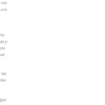
 los
Luis
r
 no
as y
sos
que
 las
mbio
ijos