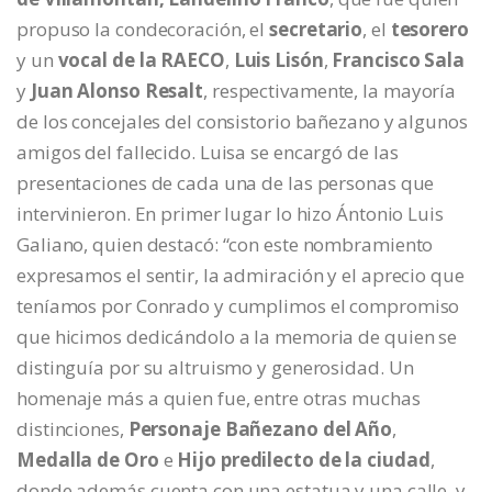
propuso la condecoración, el
secretario
, el
tesorero
y un
vocal de la RAECO
,
Luis Lisón
,
Francisco Sala
y
Juan Alonso Resalt
, respectivamente, la mayoría
de los concejales del consistorio bañezano y algunos
amigos del fallecido. Luisa se encargó de las
presentaciones de cada una de las personas que
intervinieron. En primer lugar lo hizo Ántonio Luis
Galiano, quien destacó: “con este nombramiento
expresamos el sentir, la admiración y el aprecio que
teníamos por Conrado y cumplimos el compromiso
que hicimos dedicándolo a la memoria de quien se
distinguía por su altruismo y generosidad. Un
homenaje más a quien fue, entre otras muchas
distinciones,
Personaje Bañezano del Año
,
Medalla de Oro
e
Hijo predilecto de la ciudad
,
donde además cuenta con una estatua y una calle, y