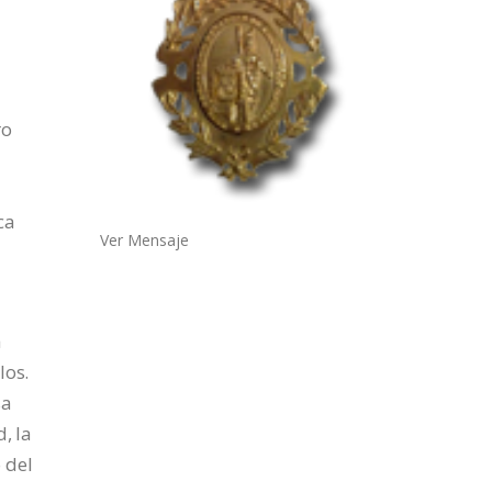
ro
ca
Ver Mensaje
a
los.
sa
, la
 del