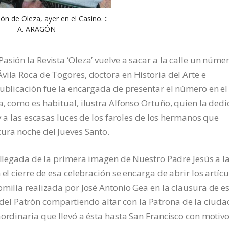
ón de Oleza, ayer en el Casino. ::
A. ARAGÓN
sión la Revista ‘Oleza’ vuelve a sacar a la calle un núme
vila Roca de Togores, doctora en Historia del Arte e
publicación fue la encargada de presentar el número en el
a, como es habitual, ilustra Alfonso Ortuño, quien la dedi
 y a las escasas luces de los faroles de los hermanos que
ura noche del Jueves Santo.
a llegada de la primera imagen de Nuestro Padre Jesús a l
el cierre de esa celebración se encarga de abrir los artícu
omilía realizada por José Antonio Gea en la clausura de e
l Patrón compartiendo altar con la Patrona de la ciudad
aordinaria que llevó a ésta hasta San Francisco con motivo