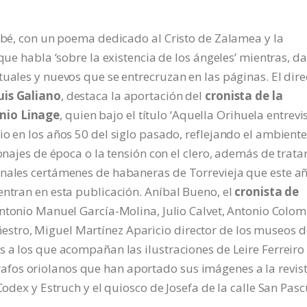
nabé, con un poema dedicado al Cristo de Zalamea y la
que habla ‘sobre la existencia de los ángeles’ mientras, d
uales y nuevos que se entrecruzan en las páginas. El dire
uis Galiano
, destaca la aportación del
cronista de la
nio Linage
, quien bajo el título ‘Aquella Orihuela entrevis
io en los años 50 del siglo pasado, reflejando el ambient
onajes de época o la tensión con el clero, además de trata
onales certámenes de habaneras de Torrevieja que este a
entran en esta publicación. Aníbal Bueno, el
cronista de
 Antonio Manuel García-Molina, Julio Calvet, Antonio Colom
stro, Miguel Martínez Aparicio director de los museos d
s a los que acompañan las ilustraciones de Leire Ferreiro
fos oriolanos que han aportado sus imágenes a la revis
Codex y Estruch y el quiosco de Josefa de la calle San Pasc