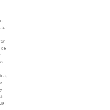
an
ctor
ta’
e de
r
ño
ina,
e
 y
ta
ual.