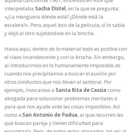
aquella canción de 1967, «Incendio en Río» que
interpretaba
Sacha Distel,
en la que se pregunta:
«¿La manguera dónde está? ¿Dónde está la
escalera?». Pero, aquel loco de la película, sí lo sabía
y dejó al otro sujetándose en la brocha.
Hasta aquí, dentro de lo material todo es posible con
el clavo incandescente y con la brocha. Sin embargo,
al introducirnos en lo humanamente imposible, es
cuando nos precipitamos a buscar el auxilio por
otros conductos que nos llevan al santoral. Por
ejemplo, invocamos a
Santa Rita de Cassia
como
abogada para solucionar problemas maritales o
para que nos ayude ante las cosas imposibles. Así
como a
San Antonio de Padua
, al que recurren las
que buscan pareja y tienen dificultad para
encontrarla. Pero, de todos estos abogados, tal vez al