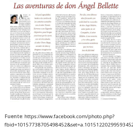
Fuente
:
https://www.facebook.com/photo.php?
fbid=10157738705498452&set=a.10151220299593452