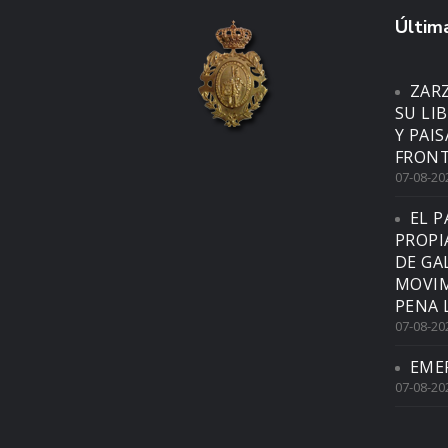
Última
ZAR
SU LI
Y PAI
FRONT
07-08-20
EL P
PROPI
DE GA
MOVIM
PENA 
07-08-20
EME
07-08-20