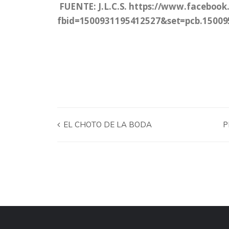
FUENTE: J.L.C.S. https://www.faceboo
fbid=1500931195412527&set=pcb.1500
EL CHOTO DE LA BODA
P