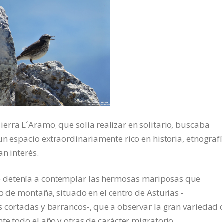
rra L´Aramo, que solía realizar en solitario, buscaba
un espacio extraordinariamente rico en historia, etnografí
n interés.
 detenía a contemplar las hermosas mariposas que
o de montaña, situado en el centro de Asturias -
 cortadas y barrancos-, que a observar la gran variedad 
te todo el año y otras de carácter migratorio.