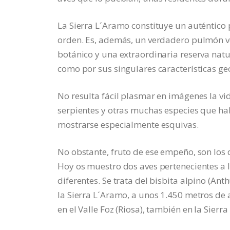
La Sierra L´Aramo constituye un auténtico p
orden. Es, además, un verdadero pulmón ve
botánico y una extraordinaria reserva natura
como por sus singulares características ge
No resulta fácil plasmar en imágenes la vida
serpientes y otras muchas especies que ha
mostrarse especialmente esquivas.
No obstante, fruto de ese empeño, son los d
Hoy os muestro dos aves pertenecientes a l
diferentes. Se trata del bisbita alpino (Ant
la Sierra L´Aramo, a unos 1.450 metros de a
en el Valle Foz (Riosa), también en la Sierr