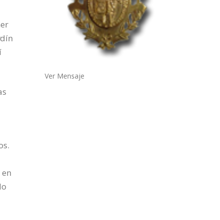
mer
rdín
í
Ver Mensaje
as
os.
, en
do