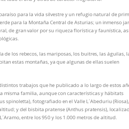
araíso para la vida silvestre y un refugio natural de pri
rde para la Montaña Central de Asturias; un inmenso ja
l, de gran valor por su riqueza florística y faunística, as
ológicas.
 de los rebecos, las mariposas, los buitres, las águilas, l
bitan estas montañas, ya que algunas de ellas suelen
istintos trabajos que he publicado a lo largo de estos añ
a misma familia, aunque con características y hábitats
hus spinoletta), fotografiado en el Valle L´Abeduriu (Riosa)
ltitud; y del bisbita pratense (Anthus pratensis), localiza
a L´Aramo, entre los 950 y los 1.000 metros de altitud.