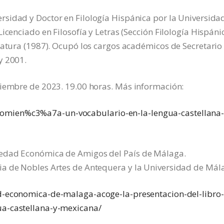
ersidad y Doctor en Filología Hispánica por la Universida
icenciado en Filosofía y Letras (Sección Filología Hispáni
iatura (1987). Ocupó los cargos académicos de Secretario
y 2001.
tiembre de 2023. 19.00 horas. Más información:
mien%c3%a7a-un-vocabulario-en-la-lengua-castellana-
iedad Económica de Amigos del País de Málaga.
ia de Nobles Artes de Antequera y la Universidad de Mál
ad-economica-de-malaga-acoge-la-presentacion-del-libro-
ua-castellana-y-mexicana/