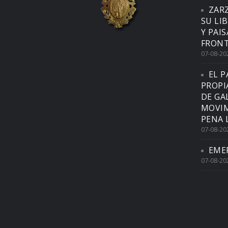
ZAR
SU LI
Y PAI
FRONT
07-08-20
EL P
PROPI
DE GA
MOVIM
PENA 
07-08-20
EME
07-08-20