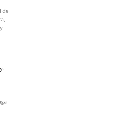
d de
ca,
 y
y-
aga