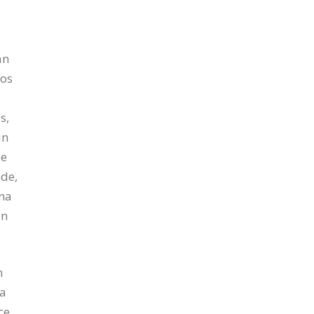
an
cos
s,
ún
de
ede,
una
en
n
da
ce