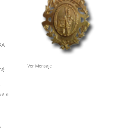
RA
Ver Mensaje
ra
)
e
sa a
e