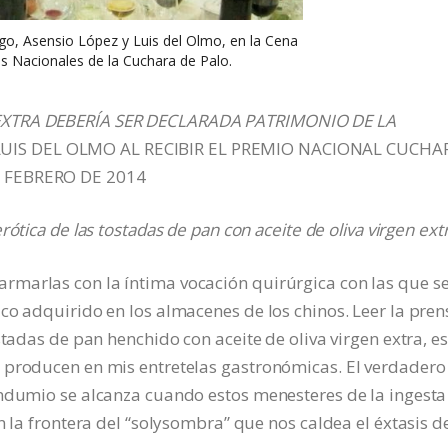
go, Asensio López y Luis del Olmo, en la Cena
s Nacionales de la Cuchara de Palo.
 EXTRA DEBERÍA SER DECLARADA PATRIMONIO DE LA
LUIS DEL OLMO AL RECIBIR EL PREMIO NACIONAL CUCHA
E FEBRERO DE 2014
ótica de las tostadas de pan con aceite de oliva virgen ext
marlas con la íntima vocación quirúrgica con las que s
co adquirido en los almacenes de los chinos. Leer la pren
stadas de pan henchido con aceite de oliva virgen extra, es
 producen en mis entretelas gastronómicas. El verdadero
ondumio se alcanza cuando estos menesteres de la ingesta
n la frontera del “solysombra” que nos caldea el éxtasis d