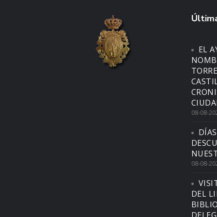
Última
EL 
NOMBR
TORRE
CASTI
CRONI
CIUDA
08-08-20
DÍAS
DESCU
NUEST
08-08-20
VISI
DEL L
BIBLI
DELEG