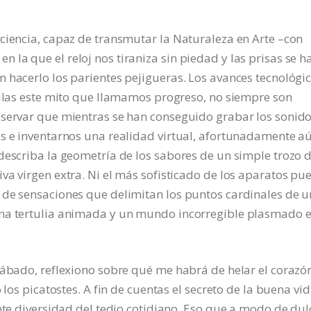
ciencia, capaz de transmutar la Naturaleza en Arte –con
la que el reloj nos tiraniza sin piedad y las prisas se h
 hacerlo los parientes pejigueras. Los avances tecnológi
illas este mito que llamamos progreso, no siempre son
bservar que mientras se han conseguido grabar los sonido
os e inventarnos una realidad virtual, afortunadamente a
describa la geometría de los sabores de un simple trozo 
va virgen extra. Ni el más sofisticado de los aparatos pu
 de sensaciones que delimitan los puntos cardinales de 
una tertulia animada y un mundo incorregible plasmado 
sábado, reflexiono sobre qué me habrá de helar el corazó
 los picatostes. A fin de cuentas el secreto de la buena vi
ente diversidad del tedio cotidiano. Eso que a modo de dul