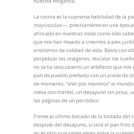
nuestra holganza.
La cocina es la suprema habilidad de la pa
mayúsculas—, precisamente en una época en 
afincado en nuestras vidas como sólo saben
que nos han llevado a creernos a pies junt
sinónimos de calidad de vida. Baste con o
perpetuar las imágenes, rescatar los sueñ
no se ha descubierto un artefacto que nos 
pan de pueblo preñado con un aceite de oli
de momento, “vivir por nosotros” el mundo
mesa con mantel, un desayuno sin prisa, 
las páginas de un periódico.
Frente al último bocado de la tostada del 
después del desayuno, si será el pan frito o
no es otro que saber elegir entre la suger