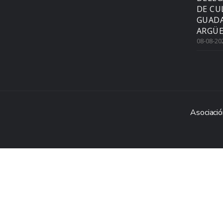
DE CU
GUADA
ARGÜE
08-08-20
Asociació