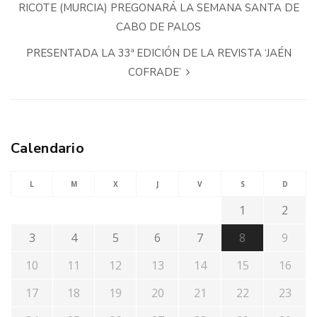
RICOTE (MURCIA) PREGONARÁ LA SEMANA SANTA DE
CABO DE PALOS
PRESENTADA LA 33ª EDICIÓN DE LA REVISTA ‘JAÉN
COFRADE’
Calendario
L
M
X
J
V
S
D
1
2
3
4
5
6
7
8
9
10
11
12
13
14
15
16
17
18
19
20
21
22
23