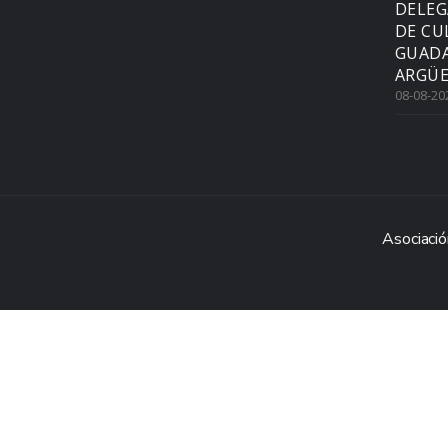
DELEG
DE CU
GUADA
ARGÜE
08-08-20
Asociació