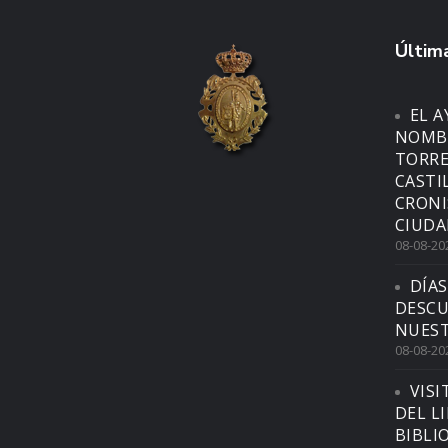
Última
EL 
NOMBR
TORRE
CASTI
CRONI
CIUDA
08-08-20
DÍAS
DESCU
NUEST
08-08-20
VISI
DEL L
BIBLI