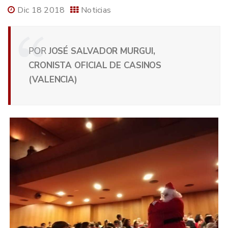
Dic 18 2018
Noticias
POR
JOSÉ SALVADOR MURGUI,
CRONISTA OFICIAL DE CASINOS
(VALENCIA)