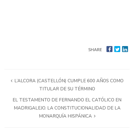
SHARE
L’ALCORA (CASTELLÓN) CUMPLE 600 AÑOS COMO
TITULAR DE SU TÉRMINO
EL TESTAMENTO DE FERNANDO EL CATÓLICO EN
MADRIGALEJO. LA CONSTITUCIONALIDAD DE LA
MONARQUÍA HISPÁNICA