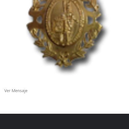
Ver Mensaje