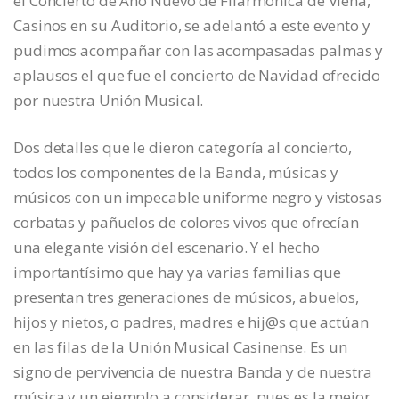
el Concierto de Año Nuevo de Filarmónica de Viena,
Casinos en su Auditorio, se adelantó a este evento y
pudimos acompañar con las acompasadas palmas y
aplausos el que fue el concierto de Navidad ofrecido
por nuestra Unión Musical.
Dos detalles que le dieron categoría al concierto,
todos los componentes de la Banda, músicas y
músicos con un impecable uniforme negro y vistosas
corbatas y pañuelos de colores vivos que ofrecían
una elegante visión del escenario. Y el hecho
importantísimo que hay ya varias familias que
presentan tres generaciones de músicos, abuelos,
hijos y nietos, o padres, madres e hij@s que actúan
en las filas de la Unión Musical Casinense. Es un
signo de pervivencia de nuestra Banda y de nuestra
música y un ejemplo a considerar, pues es la mejor