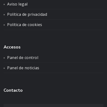
Aviso legal
Política de privacidad
Política de cookies
Accesos
Panel de control
Panel de noticias
Contacto