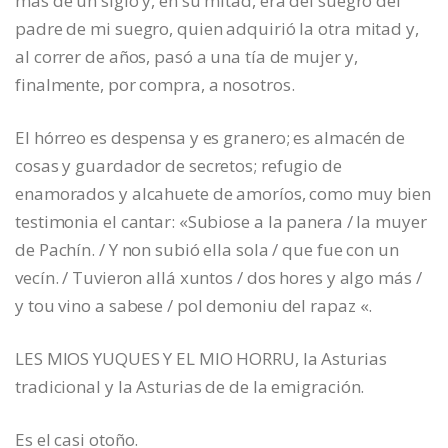
más de un siglo y, en su mitad, era del suegro del
padre de mi suegro, quien adquirió la otra mitad y,
al correr de años, pasó a una tía de mujer y,
finalmente, por compra, a nosotros.
El hórreo es despensa y es granero; es almacén de
cosas y guardador de secretos; refugio de
enamorados y alcahuete de amoríos, como muy bien
testimonia el cantar: «Subiose a la panera / la muyer
de Pachín. / Y non subió ella sola / que fue con un
vecín. / Tuvieron allá xuntos / dos hores y algo más /
y tou vino a sabese / pol demoniu del rapaz «.
LES MIOS YUQUES Y EL MIO HORRU, la Asturias
tradicional y la Asturias de de la emigración.
Es el casi otoño.