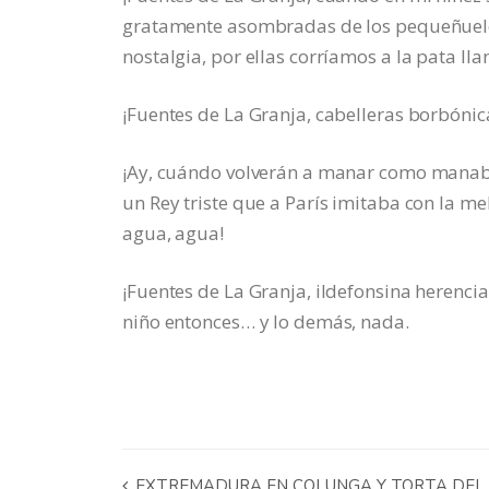
gratamente asombradas de los pequeñuelos 
nostalgia, por ellas corríamos a la pata lla
¡Fuentes de La Granja, cabelleras borbónica
¡Ay, cuándo volverán a manar como manaban
un Rey triste que a París imitaba con la 
agua, agua!
¡Fuentes de La Granja, ildefonsina herenc
niño entonces… y lo demás, nada.
EXTREMADURA EN COLUNGA Y TORTA DEL