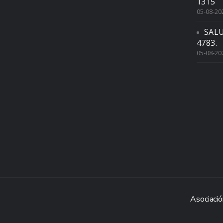
1315
05-08-20
SAL
4783.
05-08-20
Asociació