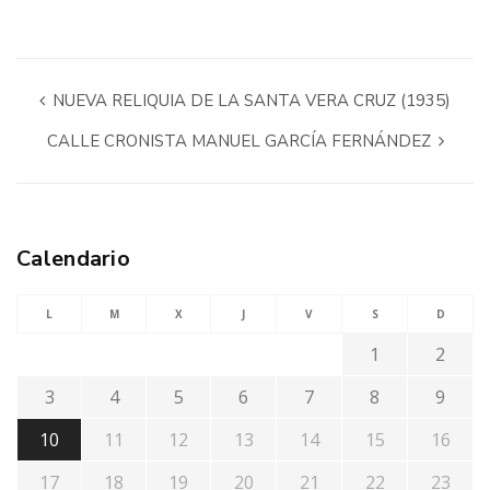
NUEVA RELIQUIA DE LA SANTA VERA CRUZ (1935)
CALLE CRONISTA MANUEL GARCÍA FERNÁNDEZ
Calendario
L
M
X
J
V
S
D
1
2
3
4
5
6
7
8
9
10
11
12
13
14
15
16
17
18
19
20
21
22
23