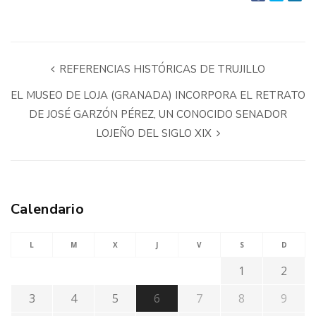
REFERENCIAS HISTÓRICAS DE TRUJILLO
EL MUSEO DE LOJA (GRANADA) INCORPORA EL RETRATO
DE JOSÉ GARZÓN PÉREZ, UN CONOCIDO SENADOR
LOJEÑO DEL SIGLO XIX
Calendario
L
M
X
J
V
S
D
1
2
3
4
5
6
7
8
9