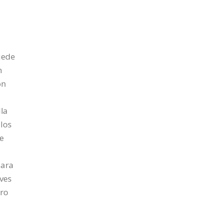
uede
n
on
lla
 los
e
jara
ves
oro