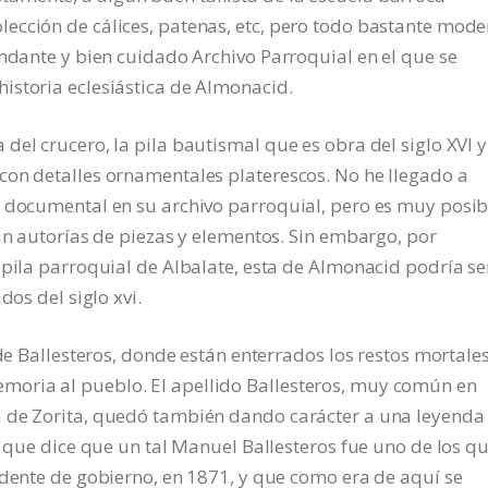
ección de cálices, patenas, etc, pero todo bastante mod
undante y bien cuidado Archivo Parroquial en el que se
istoria eclesiástica de Almonacid.
del crucero, la pila bautismal que es obra del siglo XVI y
con detalles ornamentales platerescos. No he llegado a
n documental en su archivo parroquial, pero es muy posib
ran autorías de piezas y elementos. Sin embargo, por
 pila parroquial de Albalate, esta de Almonacid podría se
dos del siglo xvi.
 de Ballesteros, donde están enterrados los restos mortale
oria al pueblo. El apellido Ballesteros, muy común en
a de Zorita, quedó también dando carácter a una leyenda
a que dice que un tal Manuel Ballesteros fue uno de los q
idente de gobierno, en 1871, y que como era de aquí se