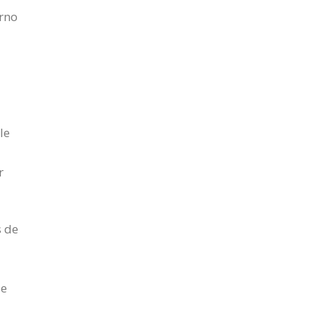
erno
le
r
s de
ue