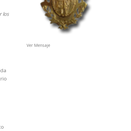
r los
Ver Mensaje
ada
rio
u
co