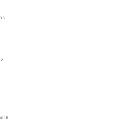
e
ras
as
a la
a