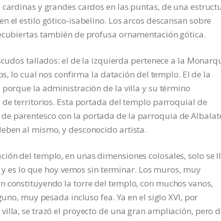
 cardinas y grandes cardos en las puntas, de una estruct
n el estilo gótico‑isabelino. Los arcos descansan sobre
recubiertas también de profusa ornamentación gótica.
scudos tallados: el de la izquierda pertenece a la Monarq
os, lo cual nos confirma la datación del templo. El de la
 porque la administración de la villa y su término
 de territorios. Esta portada del templo parroquial de
e parentesco con la portada de la parroquia de Albalat
deben al mismo, y desconocido artista.
ión del templo, en unas dimensiones colosales, solo se l
o, y es lo que hoy vemos sin terminar. Los muros, muy
n constituyendo la torre del templo, con muchos vanos,
guno, muy pesada incluso fea. Ya en el siglo XVI, por
illa, se trazó el proyecto de una gran ampliación, pero 