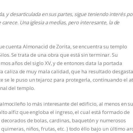
a, y desarticulada en sus partes, sigue teniendo interés po
carece. Una iglesia a medias, pero interesante, la de
que cuenta Almonacid de Zorita, se encuentra su templo
os. Se trata de una obra que está sin terminar. Su
mos años del siglo XV, y de entonces data la portada
edra caliza de muy mala calidad, que ha resultado desgast
se le puso un tejaroz para protegerla, continuando el at
nal del templo.
lmocileño lo más interesante del edificio, al menos en s
to alfiz que engloba el ingreso, el cual está formado de
, decorados de bolas, cardinas, baquetón y numerosos
quimeras, niños, frutas, etc. ) todo éllo bajo un último ar