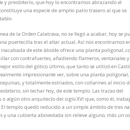
ide y presbiterio, que hoy lo encontramos abrazando el
 constituye una especie de amplio patio trasero al que se
tablo.
nea de la Orden Calatrava, no se llegó a acabar, hoy se p
 puertecilla tras el altar actual. Así nos encontramos e
 inacabada de este ábside ofrece una planta poligonal, c
illar con contrafuertes, añadiendo flameros, ventanales y
ejor estilo del gótico último, que tanto se utilizó en Casti
 realmente impresionante ver, sobre una planta poligonal,
squinas, y totalmente estriados, con collarines al inicio d
sbiterio, sin techar hoy, de este templo. Las trazas del
o algún otro arquitecto del siglo XVI que, como él, traba
. El templo quedó reducido a un simple ámbito de tres na
s y una cubierta abovedada sin relieve alguno, más un c