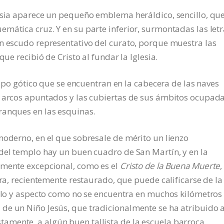
lesia aparece un pequeño emblema heráldico, sencillo, qu
mática cruz. Y en su parte inferior, surmontadas las let
un escudo representativo del curato, porque muestra las
que recibió de Cristo al fundar la Iglesia.
 tipo gótico que se encuentran en la cabecera de las naves
r arcos apuntados y las cubiertas de sus ámbitos ocupad
ranques en las esquinas.
moderno, en el que sobresale de mérito un lienzo
del templo hay un buen cuadro de San Martín, y en la
amente excepcional, como es el
Cristo de la Buena Muerte
,
era, recientemente restaurado, que puede calificarse de la
tilo y aspecto como no se encuentra en muchos kilómetros 
de un Niño Jesús, que tradicionalmente se ha atribuido 
mente, a algún buen tallista de la escuela barroca